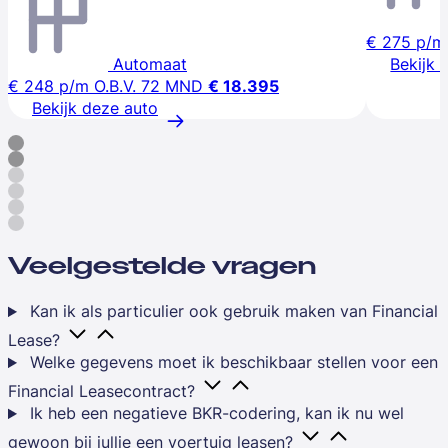
€ 275
p/m
Automaat
Bekijk 
€ 248
p/m
O.B.V. 72 MND
€ 18.395
Bekijk deze auto
Veelgestelde vragen
Kan ik als particulier ook gebruik maken van Financial
Lease?
Welke gegevens moet ik beschikbaar stellen voor een
Financial Leasecontract?
Ik heb een negatieve BKR-codering, kan ik nu wel
gewoon bij jullie een voertuig leasen?