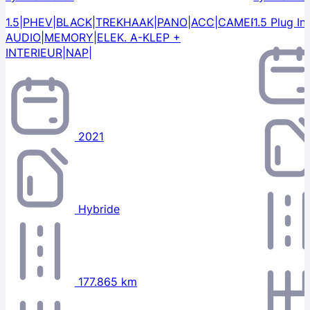
1.5|PHEV|BLACK|TREKHAAK|PANO|ACC|CAMERA|ANDROI
1.5 Plug I
AUDIO|MEMORY|ELEK. A-KLEP +
INTERIEUR|NAP|
2021
Hybride
177.865 km