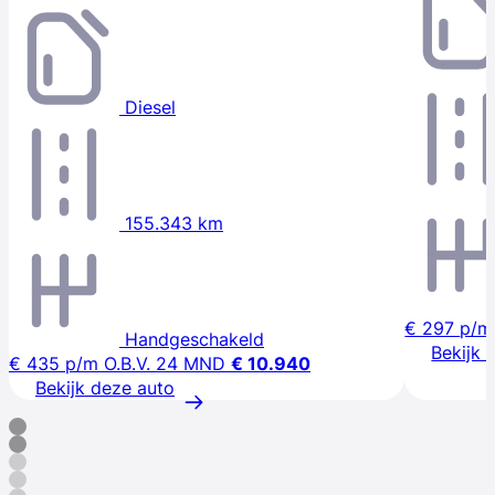
Diesel
155.343 km
€ 297
p/m
Handgeschakeld
Bekijk 
€ 435
p/m
O.B.V. 24 MND
€ 10.940
Bekijk deze auto