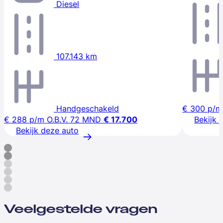
Diesel
107.143 km
Handgeschakeld
€ 300
p/m
€ 288
p/m
O.B.V. 72 MND
€ 17.700
Bekijk 
Bekijk deze auto
Veelgestelde vragen