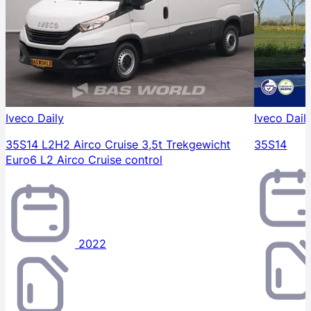
Iveco Daily
Iveco Dail
35S14 L2H2 Airco Cruise 3,5t Trekgewicht
35S14
Euro6 L2 Airco Cruise control
2022