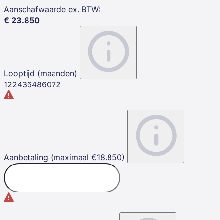
Aanschafwaarde ex. BTW
:
€
23.850
Looptijd (maanden)
12
24
36
48
60
72
Aanbetaling (maximaal €18.850)