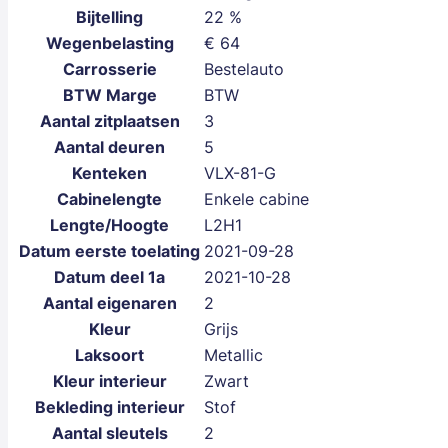
Bijtelling
22 %
Wegenbelasting
€ 64
Carrosserie
Bestelauto
BTW Marge
BTW
Aantal zitplaatsen
3
Aantal deuren
5
Kenteken
VLX-81-G
Cabinelengte
Enkele cabine
Lengte/Hoogte
L2H1
Datum eerste toelating
2021-09-28
Datum deel 1a
2021-10-28
Aantal eigenaren
2
Kleur
Grijs
Laksoort
Metallic
Kleur interieur
Zwart
Bekleding interieur
Stof
Aantal sleutels
2