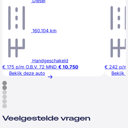
Diesel
160.104 km
Handgeschakeld
€ 175
p/m
O.B.V. 72 MND
€ 10.750
€ 242
p/m
Bekijk deze auto
Bekijk 
Veelgestelde vragen