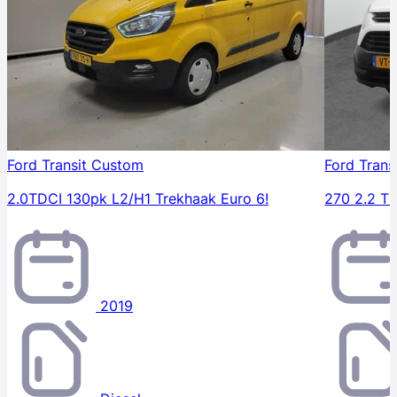
Ford Transit Custom
Ford Trans
2.0TDCI 130pk L2/H1 Trekhaak Euro 6!
270 2.2 T
2019