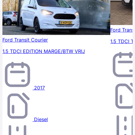
Ford Trans
Ford Transit Courier
1.5 TDCI 
1.5 TDCI EDITION MARGE/BTW VRIJ
2017
Diesel