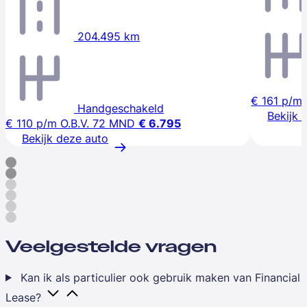
204.495 km
€ 161
p/m
Handgeschakeld
Bekijk 
€ 110
p/m
O.B.V. 72 MND
€ 6.795
Bekijk deze auto
Veelgestelde vragen
Kan ik als particulier ook gebruik maken van Financial
Lease?