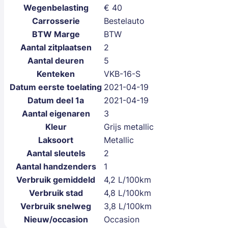
Wegenbelasting
€ 40
Carrosserie
Bestelauto
BTW Marge
BTW
Aantal zitplaatsen
2
Aantal deuren
5
Kenteken
VKB-16-S
Datum eerste toelating
2021-04-19
Datum deel 1a
2021-04-19
Aantal eigenaren
3
Kleur
Grijs metallic
Laksoort
Metallic
Aantal sleutels
2
Aantal handzenders
1
Verbruik gemiddeld
4,2 L/100km
Verbruik stad
4,8 L/100km
Verbruik snelweg
3,8 L/100km
Nieuw/occasion
Occasion