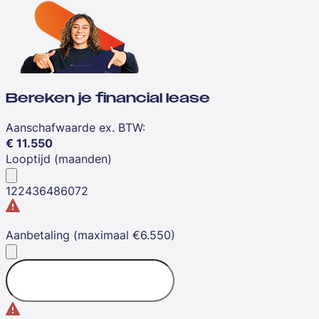
Bereken je financial lease
Aanschafwaarde ex. BTW
:
€
11.550
Looptijd (maanden)
12
24
36
48
60
72
Aanbetaling (maximaal €6.550)