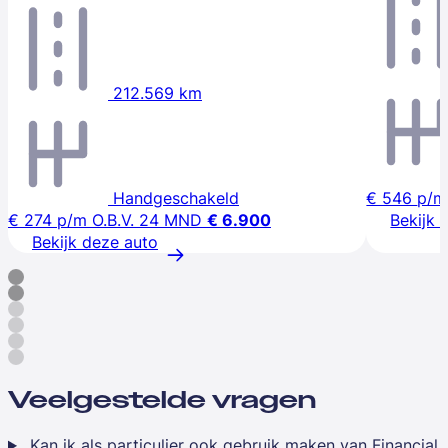
212.569 km
Handgeschakeld
€ 546
p/m
€ 274
p/m
O.B.V. 24 MND
€ 6.900
Bekijk 
Bekijk deze auto
Veelgestelde vragen
Kan ik als particulier ook gebruik maken van Financial