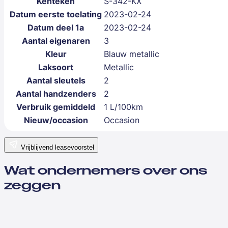
Kenteken
S-342-KX
Datum eerste toelating
2023-02-24
Datum deel 1a
2023-02-24
Aantal eigenaren
3
Kleur
Blauw metallic
Laksoort
Metallic
Aantal sleutels
2
Aantal handzenders
2
Verbruik gemiddeld
1 L/100km
Nieuw/occasion
Occasion
Vrijblijvend leasevoorstel
Wat ondernemers over ons
zeggen