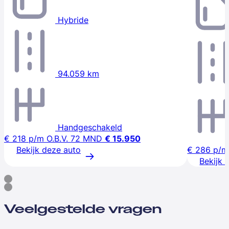
Hybride
94.059 km
Handgeschakeld
€ 218
p/m
O.B.V. 72 MND
€ 15.950
Bekijk deze auto
€ 286
p/m
Bekijk 
Veelgestelde vragen