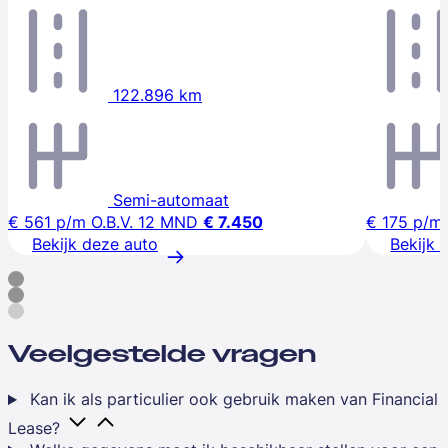
122.896 km
Semi-automaat
€ 561
p/m
O.B.V. 12 MND
€ 7.450
€ 175
p/m
Bekijk deze auto
Bekijk 
Veelgestelde vragen
Kan ik als particulier ook gebruik maken van Financial
Lease?