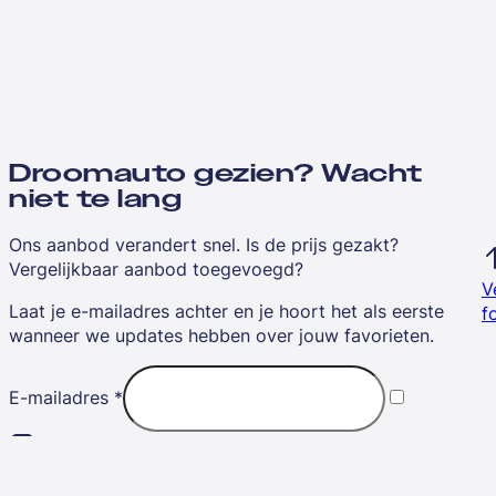
Droomauto gezien? Wacht
niet te lang
Ons aanbod verandert snel. Is de prijs gezakt?
Vergelijkbaar aanbod toegevoegd?
V
Laat je e-mailadres achter en je hoort het als eerste
f
wanneer we updates hebben over jouw favorieten.
E-mailadres
*
Ik ga akkoord met de
algemene voorwaarden