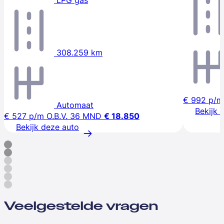
LPG gas
308.259 km
€ 992
p/m
Automaat
Bekijk 
€ 527
p/m
O.B.V. 36 MND
€ 18.850
Bekijk deze auto
Veelgestelde vragen