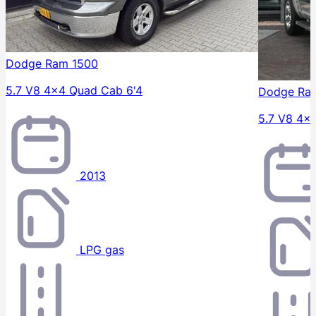
Dodge Ram 1500
5.7 V8 4x4 Quad Cab 6'4
Dodge Ra
5.7 V8 4x
2013
LPG gas