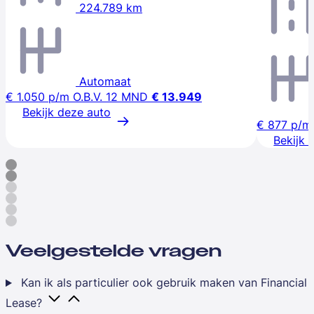
224.789 km
Automaat
€ 1.050
p/m
O.B.V. 12 MND
€ 13.949
Bekijk deze auto
€ 877
p/m
Bekijk 
Veelgestelde vragen
Kan ik als particulier ook gebruik maken van Financial
Lease?