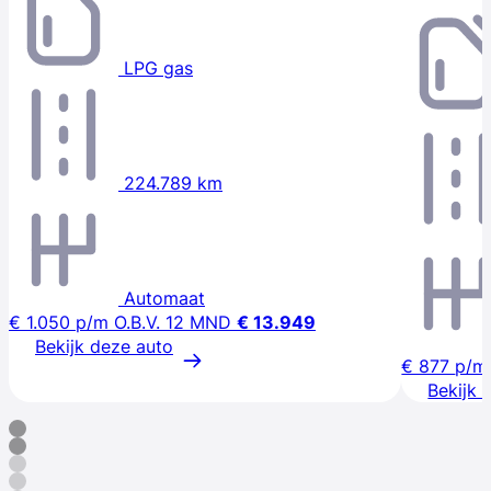
LPG gas
224.789 km
Automaat
€ 1.050
p/m
O.B.V. 12 MND
€ 13.949
Bekijk deze auto
€ 877
p/m
Bekijk 