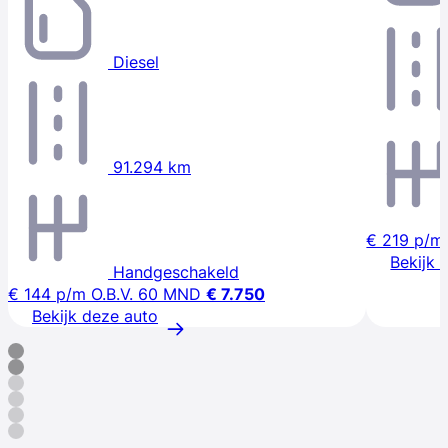
Diesel
91.294 km
€ 219
p/m
Bekijk 
Handgeschakeld
€ 144
p/m
O.B.V. 60 MND
€ 7.750
Bekijk deze auto