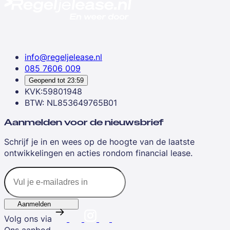
info@regeljelease.nl
085 7606 009
Geopend tot
23:59
KVK:59801948
BTW: NL853649765B01
Aanmelden voor de nieuwsbrief
Schrijf je in en wees op de hoogte van de laatste
ontwikkelingen en acties rondom financial lease.
Aanmelden
Volg ons via
Ons aanbod