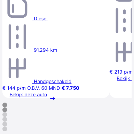
Diesel
91.294 km
€ 219
p/m
Bekijk 
Handgeschakeld
€ 144
p/m
O.B.V. 60 MND
€ 7.750
Bekijk deze auto