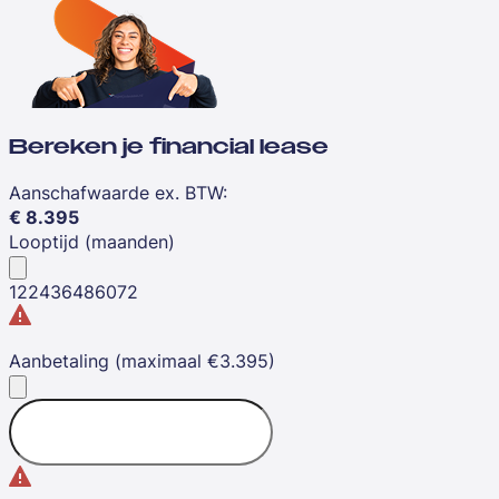
Bereken je financial lease
Aanschafwaarde ex. BTW
:
€
8.395
Looptijd (maanden)
12
24
36
48
60
72
Aanbetaling (maximaal €3.395)