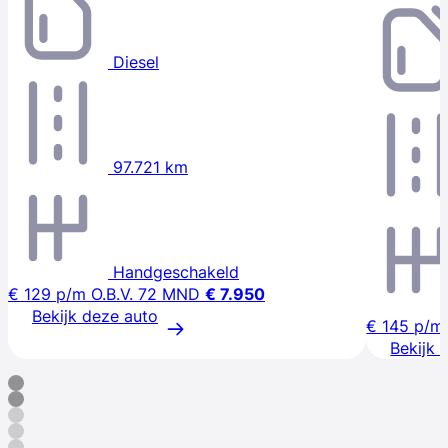
Diesel
97.721 km
Handgeschakeld
€ 129
p/m
O.B.V. 72 MND
€ 7.950
Bekijk deze auto
€ 145
p/m
Bekijk 