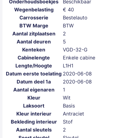
Onderhoudsboekjes
Beschikbaar
Wegenbelasting
€ 40
Carrosserie
Bestelauto
BTW Marge
BTW
Aantal zitplaatsen
2
Aantal deuren
5
Kenteken
VGD-32-G
Cabinelengte
Enkele cabine
Lengte/Hoogte
L1H1
Datum eerste toelating
2020-06-08
Datum deel 1a
2020-06-08
Aantal eigenaren
1
Kleur
Wit
Laksoort
Basis
Kleur interieur
Antraciet
Bekleding interieur
Stof
Aantal sleutels
2
Soort sleutel
Sleutel