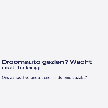
Droomauto gezien? Wacht
niet te lang
Ons aanbod verandert snel. Is de prijs gezakt?
Vergelijkbaar aanbod toegevoegd?
Laat je e-mailadres achter en je hoort het als eerste
wanneer we updates hebben over jouw favorieten.