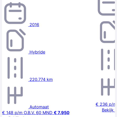
2016
Hybride
220.774 km
€ 236
p/m
Automaat
Bekijk 
€ 148
p/m
O.B.V. 60 MND
€ 7.950