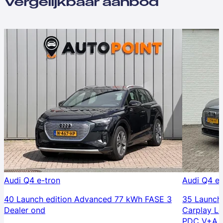
Vergelijkbaar aanbod
Audi Q4 e-tron
Audi Q4 e-
40 Launch edition Advanced 77 kWh FASE 3
35 Launch
Dealer ond
Carplay L
PDC V+A 