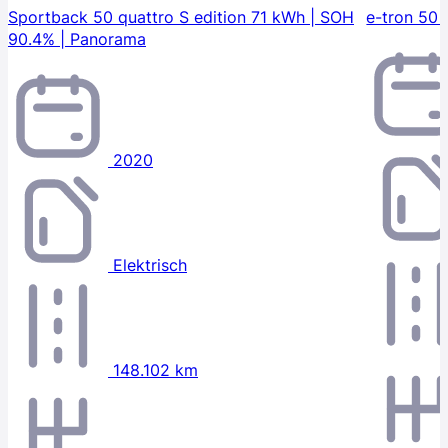
Sportback 50 quattro S edition 71 kWh | SOH
e-tron 50 
90.4% | Panorama
2020
Elektrisch
148.102 km