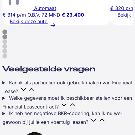
Automaat
€ 320
p/m
€ 314
p/m
O.B.V. 72 MND
€ 23.400
Bekijk 
Bekijk deze auto
Veelgestelde vragen
Kan ik als particulier ook gebruik maken van Financial
Lease?
Welke gegevens moet ik beschikbaar stellen voor een
Financial Leasecontract?
Ik heb een negatieve BKR-codering, kan ik nu wel
gewoon bij jullie een voertuig leasen?