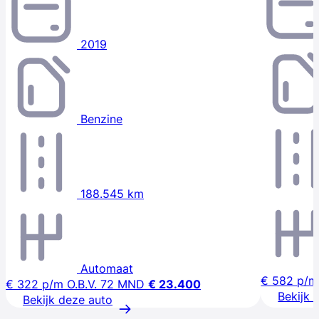
2019
Benzine
188.545 km
Automaat
€ 582
p/m
€ 322
p/m
O.B.V. 72 MND
€ 23.400
Bekijk 
Bekijk deze auto