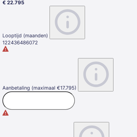
€
22.795
Looptijd (maanden)
12
24
36
48
60
72
Aanbetaling (maximaal €17.795)