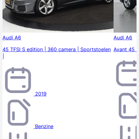
Audi A6
Audi A6
45 TFSI S edition | 360 camera | Sportstoelen
Avant 45 T
|
2019
Benzine