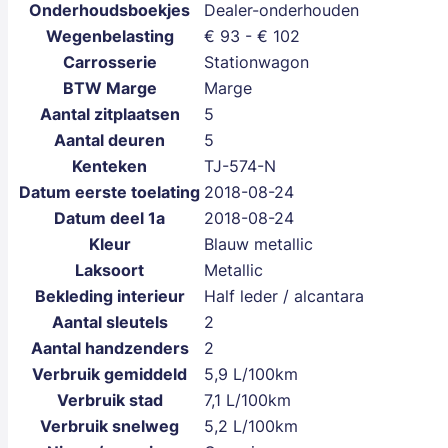
Onderhoudsboekjes
Dealer-onderhouden
Wegenbelasting
€ 93 - € 102
Carrosserie
Stationwagon
BTW Marge
Marge
Aantal zitplaatsen
5
Aantal deuren
5
Kenteken
TJ-574-N
Datum eerste toelating
2018-08-24
Datum deel 1a
2018-08-24
Kleur
Blauw metallic
Laksoort
Metallic
Bekleding interieur
Half leder / alcantara
Aantal sleutels
2
Aantal handzenders
2
Verbruik gemiddeld
5,9 L/100km
Verbruik stad
7,1 L/100km
Verbruik snelweg
5,2 L/100km