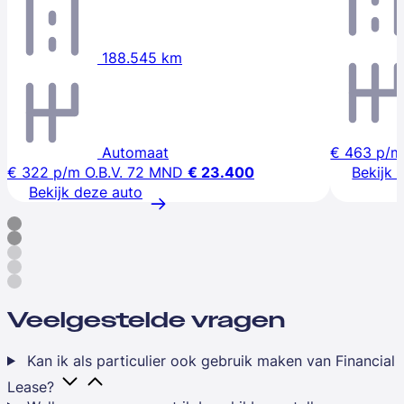
188.545 km
Automaat
€ 463
p/m
€ 322
p/m
O.B.V. 72 MND
€ 23.400
Bekijk 
Bekijk deze auto
Veelgestelde vragen
Kan ik als particulier ook gebruik maken van Financial
Lease?