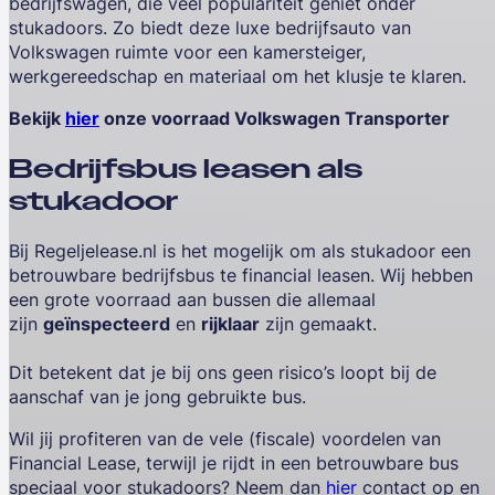
bedrijfswagen, die veel populariteit geniet onder
stukadoors. Zo biedt deze luxe bedrijfsauto van
Volkswagen ruimte voor een kamersteiger,
werkgereedschap en materiaal om het klusje te klaren.
Bekijk
hier
onze voorraad Volkswagen Transporter
Bedrijfsbus leasen als
stukadoor
Bij
Regeljelease.nl
is het mogelijk om als stukadoor een
betrouwbare bedrijfsbus te financial leasen. Wij hebben
een grote voorraad aan bussen die allemaal
zijn
geïnspecteerd
en
rijklaar
zijn gemaakt.
Dit betekent dat je bij ons geen risico’s loopt bij de
aanschaf van je jong gebruikte bus.
Wil jij profiteren van de vele (fiscale) voordelen van
Financial Lease, terwijl je rijdt in een betrouwbare bus
speciaal voor stukadoors? Neem dan
hier
contact op en