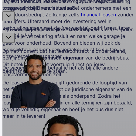
Ja, Wat Financial Lease juist zo populair maakt is de
Is het onderhoud, de verzekering en de wegenbelasting
toegankelijkheid voor (startende) ondernemers met een
inbegrepen bij Financial Lease?
stukadoorsbedrijf. Zo kan je zelfs
financial leasen
zonder
jaarcijfers. Uiteraard moet de investering wel in
verhouding staan met de (verwachte) bedrijfsresultaten
Bij Financial Lease heb je de keuzevrijheid om te bepalen
Ben ik de eigenaar van de bedrijfsbus?
van je bedrijf.
waar je je verzekering afsluit en naar welke garage je
gaat voor onderhoud. Bovendien bieden wij ook de
mogelijkheid aan om een verzekering af te sluiten bij
Op het moment dat het leasecontract is ondertekend,
onze verzekeringspartner.
ben jij direct
economisch eigenaar
van de bedrijfsbus.
Dit betekent dat het voertuig direct op jouw
De wegenbelasting betaal je net als bij alle andere
bedrijfsnaam komt te staan.
leasevormen gewoon zelf.
De leasemaatschappij blijft gedurende de looptijd van
het financial leasecontract de juridische eigenaar van de
bestelbus. Zie de bus dus als onderpand. Zodra het
leasecontract is afgelopen en alle termijnen zijn betaald,
word je volledig eigenaar en hoef je het bus dus niet
meer in te leveren!