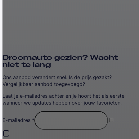
Droomauto gezien? Wacht
niet te lang
Ons aanbod verandert snel. Is de prijs gezakt?
Vergelijkbaar aanbod toegevoegd?
Laat je e-mailadres achter en je hoort het als eerste
wanneer we updates hebben over jouw favorieten.
E-mailadres
*