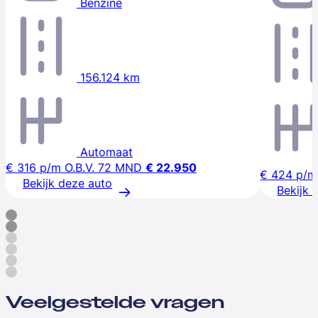
Benzine
156.124 km
Automaat
€ 316
p/m
O.B.V. 72 MND
€ 22.950
€ 424
p/m
Bekijk deze auto
Bekijk 
Veelgestelde vragen