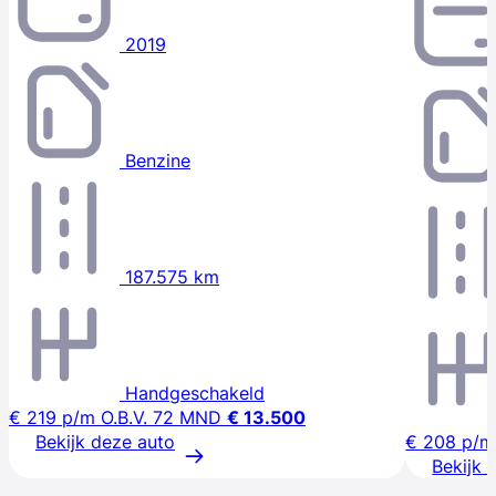
2019
Benzine
187.575 km
Handgeschakeld
€ 219
p/m
O.B.V. 72 MND
€ 13.500
Bekijk deze auto
€ 208
p/m
Bekijk 