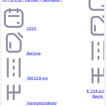
2020
Benzine
189.029 km
€ 204
p/m
Bekijk 
Handgeschakeld