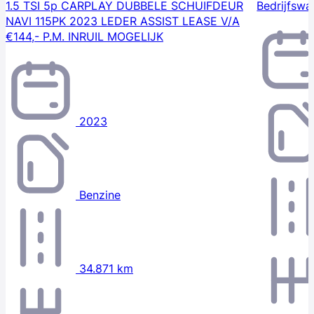
1.5 TSI 5p CARPLAY DUBBELE SCHUIFDEUR
Bedrijfsw
NAVI 115PK 2023 LEDER ASSIST LEASE V/A
€144,- P.M. INRUIL MOGELIJK
2023
Benzine
34.871 km