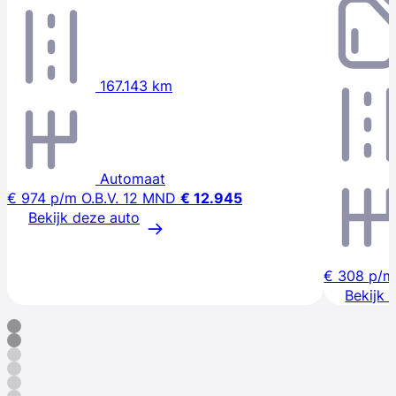
167.143 km
Automaat
€ 974
p/m
O.B.V. 12 MND
€ 12.945
Bekijk deze auto
€ 308
p/m
Bekijk 