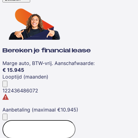
Bereken je financial lease
Marge auto, BTW-vrij. Aanschafwaarde
:
€
15.945
Looptijd (maanden)
12
24
36
48
60
72
Aanbetaling (maximaal €10.945)