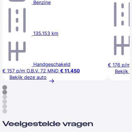
Benzine
135.153 km
Handgeschakeld
€ 176
p/m
€ 157
p/m
O.B.V. 72 MND
€ 11.450
Bekijk 
Bekijk deze auto
Veelgestelde vragen