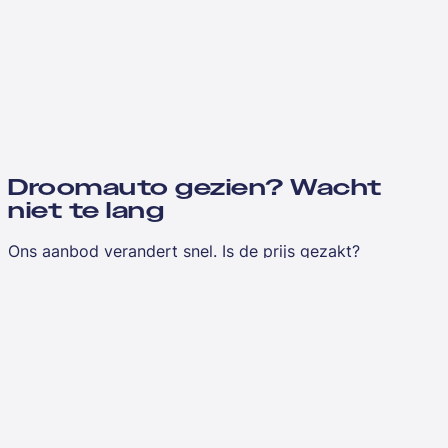
Droomauto gezien? Wacht
niet te lang
Ons aanbod verandert snel. Is de prijs gezakt?
Vergelijkbaar aanbod toegevoegd?
Laat je e-mailadres achter en je hoort het als eerste
wanneer we updates hebben over jouw favorieten.
E-mailadres
*