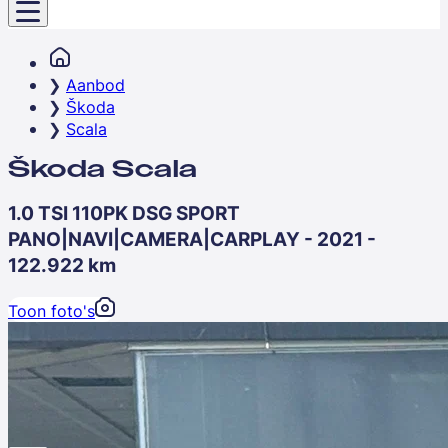
Aanbod
Škoda
Scala
Škoda Scala
1.0 TSI 110PK DSG SPORT
PANO|NAVI|CAMERA|CARPLAY - 2021 -
122.922 km
Toon foto's