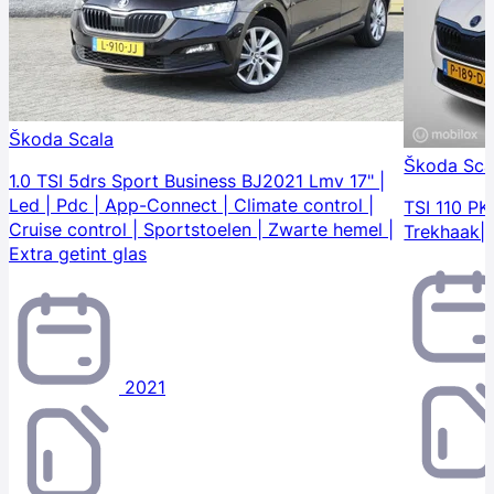
Škoda Scala
Škoda Sca
1.0 TSI 5drs Sport Business BJ2021 Lmv 17" |
Led | Pdc | App-Connect | Climate control |
TSI 110 PK
Cruise control | Sportstoelen | Zwarte hemel |
Trekhaak|
Extra getint glas
2021