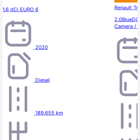
Renault Tr
1.6 dCi EURO 6
2.0BlueDCI
Camera / 
2020
Diesel
189.655 km