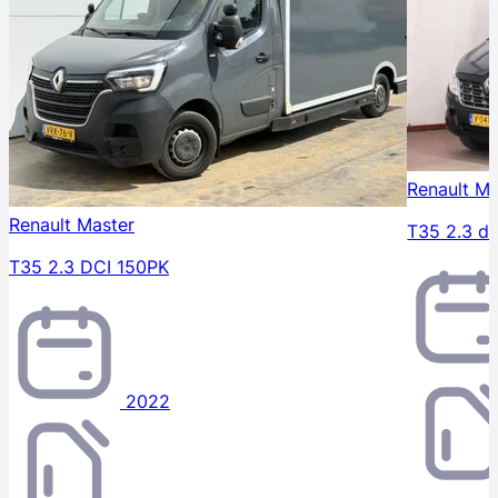
Renault Ma
Renault Master
T35 2.3 d
T35 2.3 DCI 150PK
2022