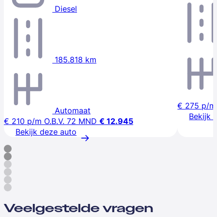
Diesel
185.818 km
€ 275
p/m
Automaat
Bekijk 
€ 210
p/m
O.B.V. 72 MND
€ 12.945
Bekijk deze auto
Veelgestelde vragen