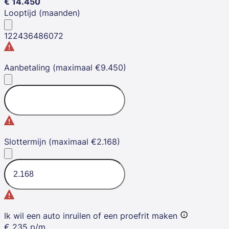
€
14.450
Looptijd (maanden)
12
24
36
48
60
72
Aanbetaling (maximaal €9.450)
Slottermijn (maximaal €2.168)
Ik wil een auto inruilen of een proefrit maken
€
235
p/m