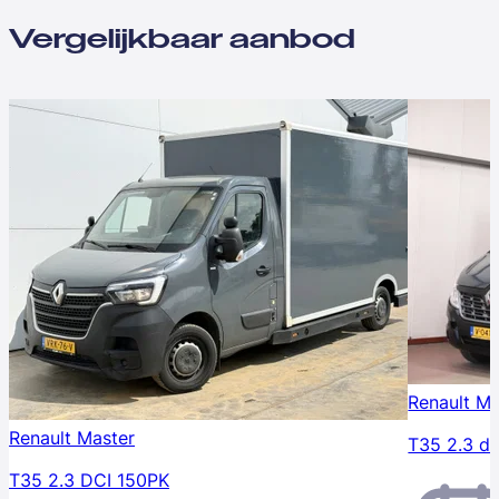
Vergelijkbaar aanbod
Renault Ma
Renault Master
T35 2.3 d
T35 2.3 DCI 150PK