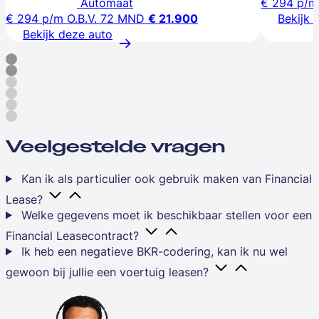
Automaat
€ 294
p/m
€ 294
p/m
O.B.V. 72 MND
€ 21.900
Bekijk 
Bekijk deze auto
Veelgestelde vragen
Kan ik als particulier ook gebruik maken van Financial
Lease?
Welke gegevens moet ik beschikbaar stellen voor een
Financial Leasecontract?
Ik heb een negatieve BKR-codering, kan ik nu wel
gewoon bij jullie een voertuig leasen?