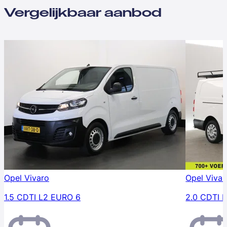
Vergelijkbaar aanbod
Opel Vivaro
Opel Vivar
1.5 CDTI L2 EURO 6
2.0 CDTI 