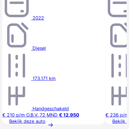
2022
Diesel
173.171 km
Handgeschakeld
€ 210
p/m
O.B.V. 72 MND
€ 12.950
€ 236
p/m
Bekijk deze auto
Bekijk 