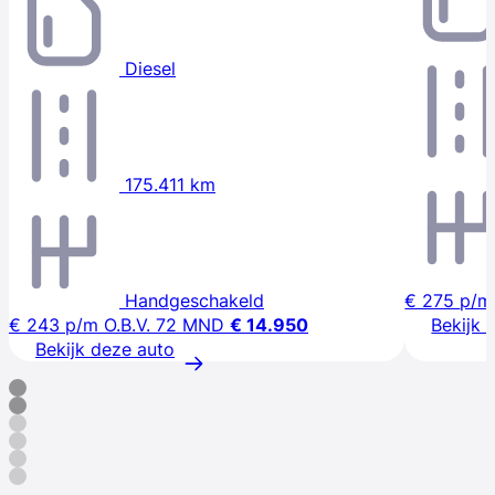
Diesel
175.411 km
Handgeschakeld
€ 275
p/m
€ 243
p/m
O.B.V. 72 MND
€ 14.950
Bekijk 
Bekijk deze auto