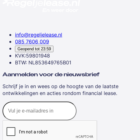
info@regeljelease.nl
085 7606 009
Geopend tot
23:59
KVK:59801948
BTW: NL853649765B01
Aanmelden voor de nieuwsbrief
Schrijf je in en wees op de hoogte van de laatste
ontwikkelingen en acties rondom financial lease.