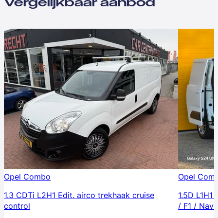
Vergelijkbaar aanbod
Opel Combo
Opel Com
1.3 CDTi L2H1 Edit. airco trekhaak cruise
1.5D L1H1 
control
/ F1 / Navi