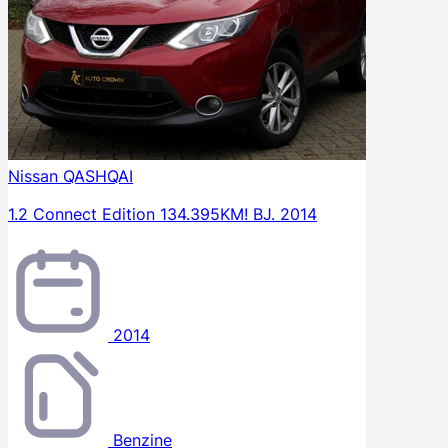
Nissan QASHQAI
1.2 Connect Edition 134.395KM! BJ. 2014
2014
Benzine