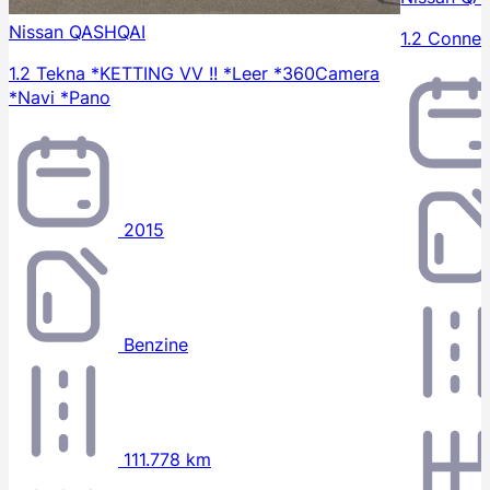
Nissan QASHQAI
1.2 Connec
1.2 Tekna *KETTING VV !! *Leer *360Camera
*Navi *Pano
2015
Benzine
111.778 km