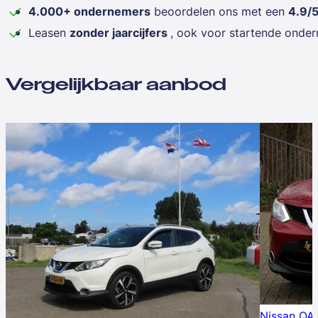
4.000+ ondernemers
beoordelen ons met een
4.9/
Leasen
zonder jaarcijfers
, ook voor startende onde
Vergelijkbaar aanbod
Nissan QA