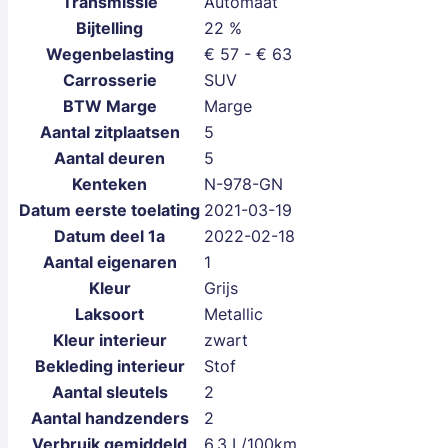
Transmissie
Automaat
Bijtelling
22 %
Wegenbelasting
€ 57 - € 63
Carrosserie
SUV
BTW Marge
Marge
Aantal zitplaatsen
5
Aantal deuren
5
Kenteken
N-978-GN
Datum eerste toelating
2021-03-19
Datum deel 1a
2022-02-18
Aantal eigenaren
1
Kleur
Grijs
Laksoort
Metallic
Kleur interieur
zwart
Bekleding interieur
Stof
Aantal sleutels
2
Aantal handzenders
2
Verbruik gemiddeld
6,3 L/100km