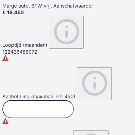
Marge auto, BTW-vrij. Aanschafwaarde
:
€
16.450
Looptijd (maanden)
12
24
36
48
60
72
Aanbetaling (maximaal €11.450)