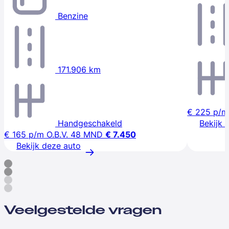
Benzine
171.906 km
€ 225
p/m
Handgeschakeld
Bekijk 
€ 165
p/m
O.B.V. 48 MND
€ 7.450
Bekijk deze auto
Veelgestelde vragen