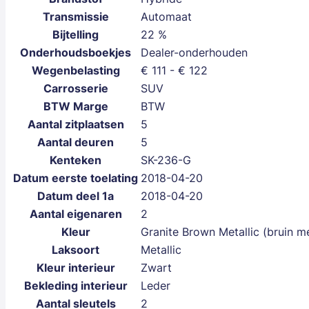
Transmissie
Automaat
Bijtelling
22 %
Onderhoudsboekjes
Dealer-onderhouden
Wegenbelasting
€ 111 - € 122
Carrosserie
SUV
BTW Marge
BTW
Aantal zitplaatsen
5
Aantal deuren
5
Kenteken
SK-236-G
Datum eerste toelating
2018-04-20
Datum deel 1a
2018-04-20
Aantal eigenaren
2
Kleur
Granite Brown Metallic (bruin me
Laksoort
Metallic
Kleur interieur
Zwart
Bekleding interieur
Leder
Aantal sleutels
2