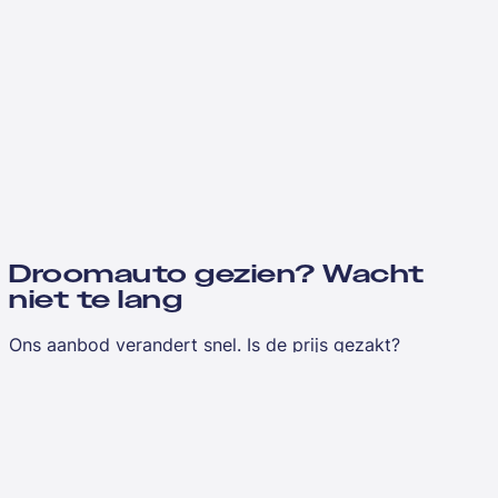
Droomauto gezien? Wacht
niet te lang
Ons aanbod verandert snel. Is de prijs gezakt?
Vergelijkbaar aanbod toegevoegd?
Laat je e-mailadres achter en je hoort het als eerste
wanneer we updates hebben over jouw favorieten.