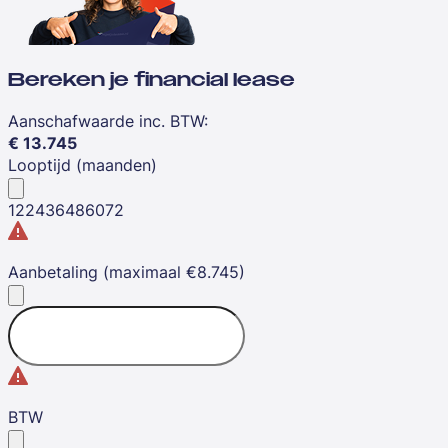
Bereken je financial lease
Aanschafwaarde inc. BTW
:
€
13.745
Looptijd (maanden)
12
24
36
48
60
72
Aanbetaling (maximaal €8.745)
BTW