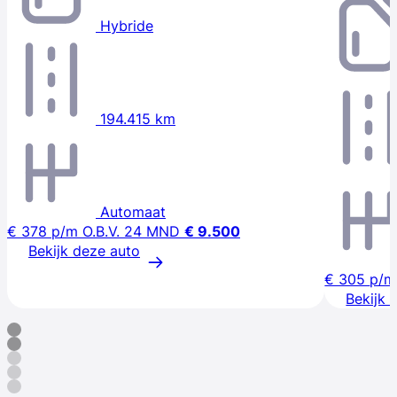
Hybride
194.415 km
Automaat
€ 378
p/m
O.B.V. 24 MND
€ 9.500
Bekijk deze auto
€ 305
p/m
Bekijk 