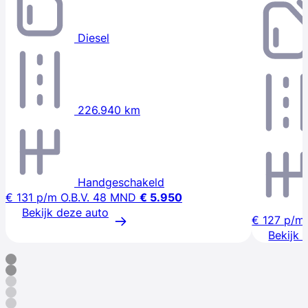
Diesel
226.940 km
Handgeschakeld
€ 131
p/m
O.B.V. 48 MND
€ 5.950
Bekijk deze auto
€ 127
p/m
Bekijk 