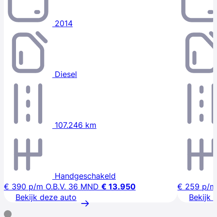
2014
Diesel
107.246 km
Handgeschakeld
€ 390
p/m
O.B.V. 36 MND
€ 13.950
€ 259
p/m
Bekijk deze auto
Bekijk 