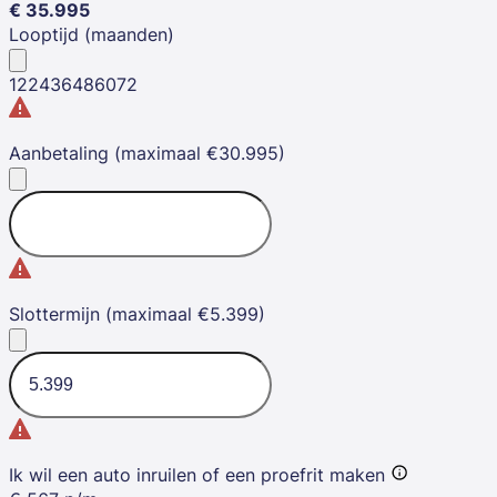
€
35.995
Looptijd (maanden)
12
24
36
48
60
72
Aanbetaling (maximaal €30.995)
Slottermijn (maximaal €5.399)
Ik wil een auto inruilen of een proefrit maken