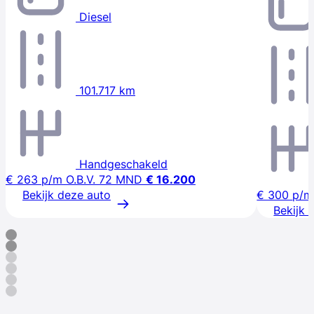
Diesel
101.717 km
Handgeschakeld
€ 263
p/m
O.B.V. 72 MND
€ 16.200
Bekijk deze auto
€ 300
p/m
Bekijk 