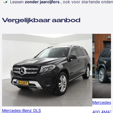
Leasen
zonder jaarcijfers
, ook voor startende onde
Vergelijkbaar aanbod
Mercedes-
Mercedes-Benz GLS
400 4MAT