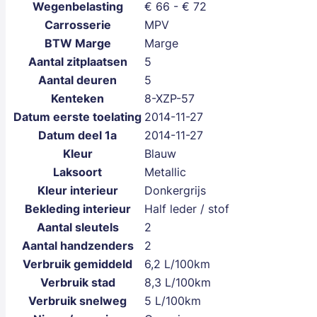
Wegenbelasting
€ 66 - € 72
Carrosserie
MPV
BTW Marge
Marge
Aantal zitplaatsen
5
Aantal deuren
5
Kenteken
8-XZP-57
Datum eerste toelating
2014-11-27
Datum deel 1a
2014-11-27
Kleur
Blauw
Laksoort
Metallic
Kleur interieur
Donkergrijs
Bekleding interieur
Half leder / stof
Aantal sleutels
2
Aantal handzenders
2
Verbruik gemiddeld
6,2 L/100km
Verbruik stad
8,3 L/100km
Verbruik snelweg
5 L/100km