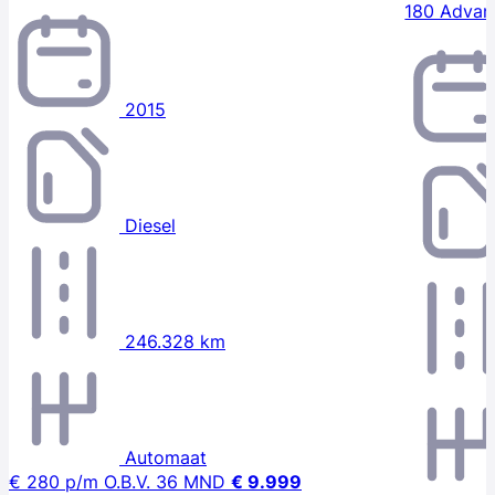
180 Advan
2015
Diesel
246.328 km
Automaat
€ 280
p/m
O.B.V. 36 MND
€ 9.999