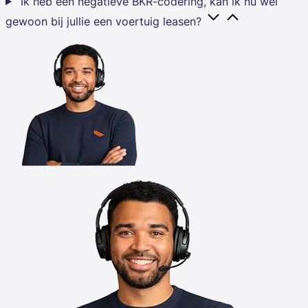
Ik heb een negatieve BKR-codering, kan ik nu wel
gewoon bij jullie een voertuig leasen?