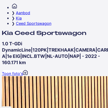
Aanbod
Kia
Ceed Sportswagon
Kia Ceed Sportswagon
1.0 T-GDi
DynamicLine|120PK|TREKHAAK|CAMERA|CAR
A|1e EIG|INCL.BTW|NL-AUTO|NAP| - 2022 -
160.171 km
Toon foto's