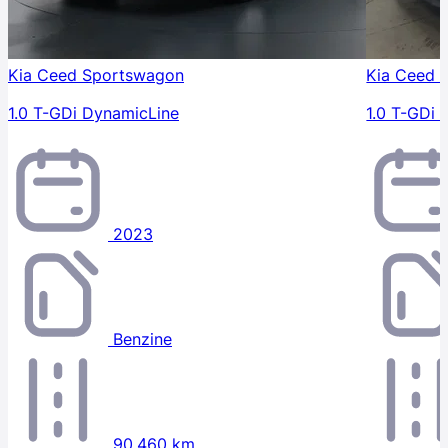
Kia Ceed Sportswagon
Kia Ceed 
1.0 T-GDi DynamicLine
1.0 T-GDi 
2023
Benzine
90.460 km