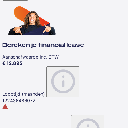
Bereken je financial lease
Aanschafwaarde inc. BTW
:
€
12.895
Looptijd (maanden)
12
24
36
48
60
72