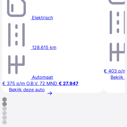
Elektrisch
128.615 km
€ 403
p/m
Automaat
Bekijk 
€ 375
p/m
O.B.V. 72 MND
€ 27.947
Bekijk deze auto