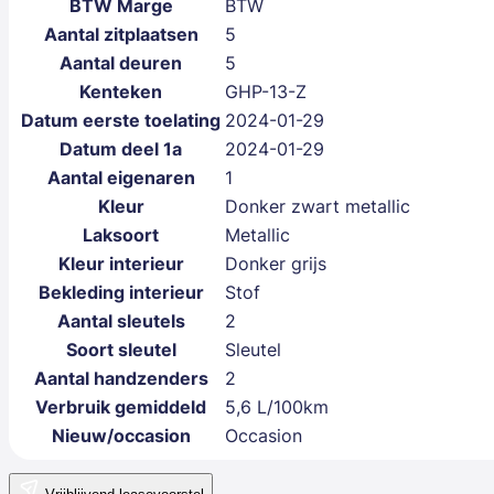
BTW Marge
BTW
Aantal zitplaatsen
5
Aantal deuren
5
Kenteken
GHP-13-Z
Datum eerste toelating
2024-01-29
Datum deel 1a
2024-01-29
Aantal eigenaren
1
Kleur
Donker zwart metallic
Laksoort
Metallic
Kleur interieur
Donker grijs
Bekleding interieur
Stof
Aantal sleutels
2
Soort sleutel
Sleutel
Aantal handzenders
2
Verbruik gemiddeld
5,6 L/100km
Nieuw/occasion
Occasion