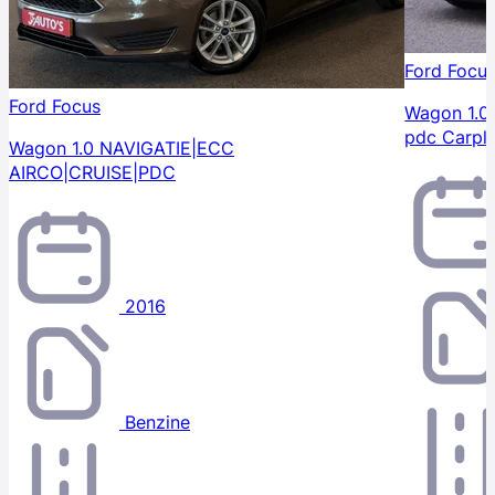
Ford Focu
Ford Focus
Wagon 1.0 
pdc Carpl
Wagon 1.0 NAVIGATIE|ECC
AIRCO|CRUISE|PDC
2016
Benzine