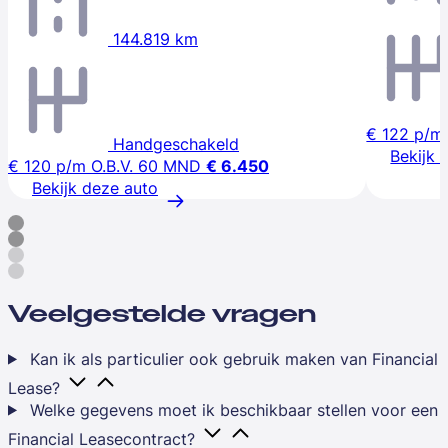
144.819 km
€ 122
p/m
Handgeschakeld
Bekijk 
€ 120
p/m
O.B.V. 60 MND
€ 6.450
Bekijk deze auto
Veelgestelde vragen
Kan ik als particulier ook gebruik maken van Financial
Lease?
Welke gegevens moet ik beschikbaar stellen voor een
Financial Leasecontract?