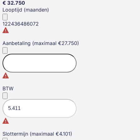
€
32.750
Looptijd (maanden)
12
24
36
48
60
72
Aanbetaling (maximaal €27.750)
BTW
Slottermijn (maximaal €4.101)