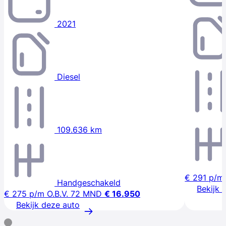
2021
Diesel
109.636 km
€ 291
p/m
Handgeschakeld
Bekijk 
€ 275
p/m
O.B.V. 72 MND
€ 16.950
Bekijk deze auto