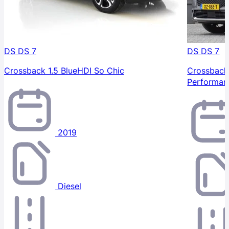
DS DS 7
DS DS 7
Crossback 1.5 BlueHDI So Chic
Crossback 
Performanc
2019
Diesel