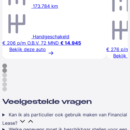
173.784 km
Handgeschakeld
€ 206
p/m
O.B.V. 72 MND
€ 14.945
Bekijk deze auto
€ 276
p/m
Bekijk 
Veelgestelde vragen
Kan ik als particulier ook gebruik maken van Financial
Lease?
Welke gegevens moet ik beschikbaar stellen voor een