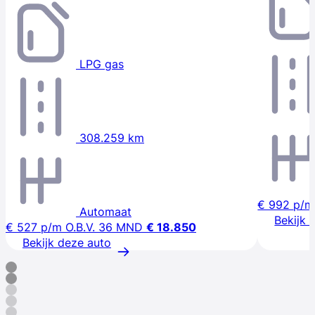
LPG gas
308.259 km
€ 992
p/m
Automaat
Bekijk 
€ 527
p/m
O.B.V. 36 MND
€ 18.850
Bekijk deze auto