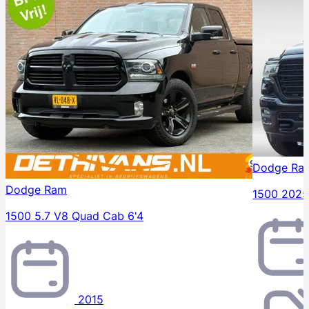
Dodge Ra
Dodge Ram
1500 202
1500 5.7 V8 Quad Cab 6'4
2015